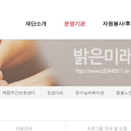
재단소개
운영기관
자원봉사/
메뉴 건너뛰기
백합주간보호센터
징검다리
문수실버복지관
함월노
이용안내
프로그램 안내 및 신청